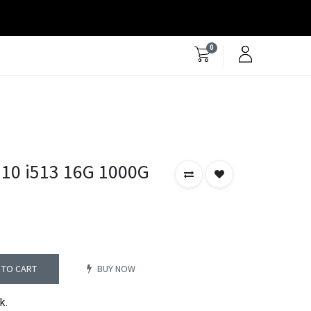
0
G10 i513 16G 1000G
 TO CART
BUY NOW
k.