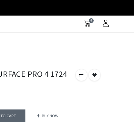
0
RFACE PRO 4 1724
 TO CART
BUY NOW