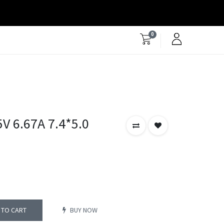
0
V 6.67A 7.4*5.0
 TO CART
BUY NOW