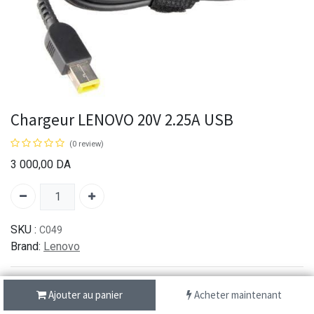
Chargeur LENOVO 20V 2.25A USB
(0 review)
3 000,00
DA
SKU :
C049
Brand:
Lenovo
Ajouter au panier
Acheter maintenant
شحن سريع من 1 الى 3 ايام