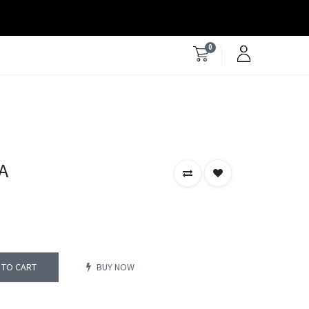
0
A
 TO CART
BUY NOW