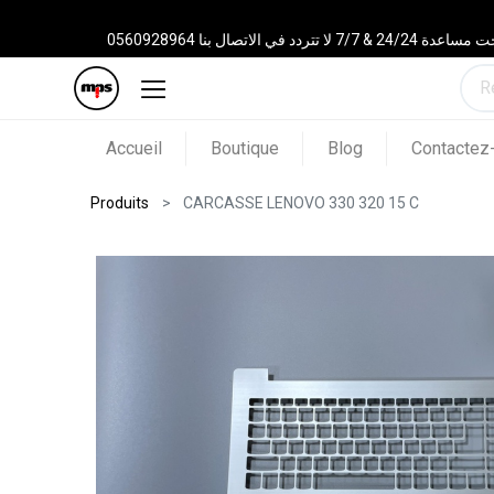
 الاتصال بنا 0560928964
Accueil
Boutique
Blog
Contactez
Produits
CARCASSE LENOVO 330 320 15 C