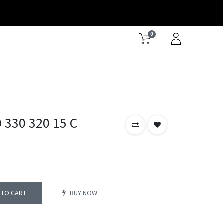
0
330 320 15 C
 TO CART
BUY NOW