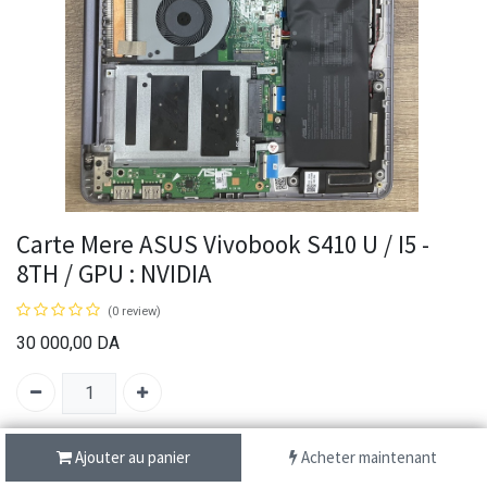
Carte Mere ASUS Vivobook S410 U / I5 -
8TH / GPU : NVIDIA
(0 review)
30 000,00
DA
SKU :
N/A
Ajouter au panier
Acheter maintenant
Brand:
ASUS