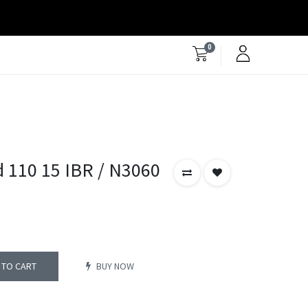
0
 110 15 IBR / N3060
 TO CART
BUY NOW