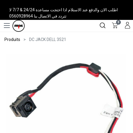
اطلب الان والدفع عند الاستلام اذا احتجت مساعدة 24/24 & 7/7 لا
تتردد في الاتصال بنا 0560928964
0
Produits
DC JACK DELL 3521