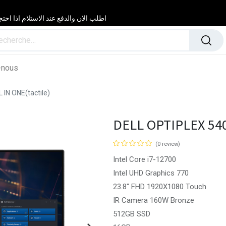
اطلب الان والدفع عند الاستلام اذا احتجت مساعدة 24/24 & 7/7 لا تتردد في
-nous
IN ONE(tactile)
DELL OPTIPLEX 540
(0 review)
Intel Core i7-12700
Intel UHD Graphics 770
23.8" FHD 1920X1080 Touch
IR Camera 160W Bronze
512GB SSD