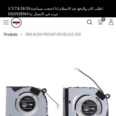
اطلب الان والدفع عند الاستلام اذا احتجت مساعدة 24/24 & 7/7 لا
تتردد في الاتصال بنا 0560928964
0
Produits
FAN ACER PREDATOR HELIOS 300