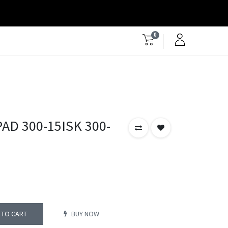
0
AD 300-15ISK 300-
 TO CART
BUY NOW