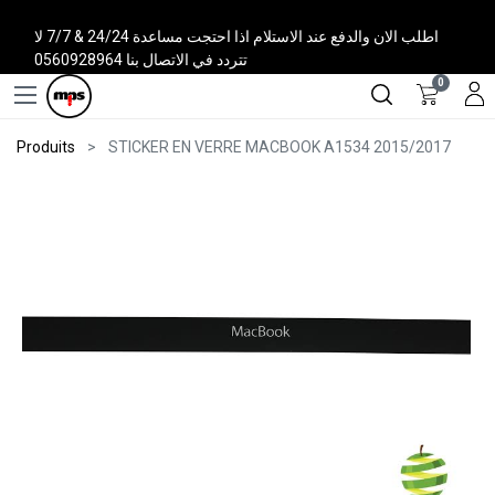
اطلب الان والدفع عند الاستلام اذا احتجت مساعدة 24/24 & 7/7 لا
تتردد في الاتصال بنا 0560928964
0
Produits
STICKER EN VERRE MACBOOK A1534 2015/2017