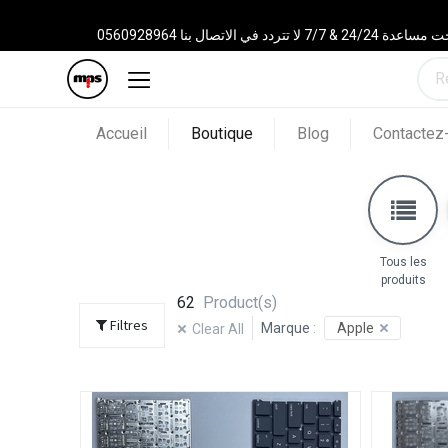
 الاتصال بنا 0560928964
Accueil
Boutique
Blog
Contactez
Tous les
produits
62
Product(s)
Filtres
Marque
:
Apple
Clear All