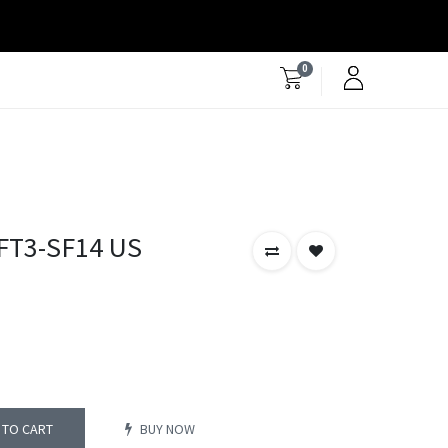
0
FT3-SF14 US
 TO CART
BUY NOW