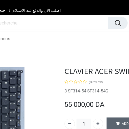
اطلب الان والدفع عند الاستلام اذا احتجت مساعدة 24/24 & 7/7 لا تتردد في
-nous
CLAVIER ACER SWI
(0 review)
3 SF314-54 SF314-54G
55 000,00
DA
ADD