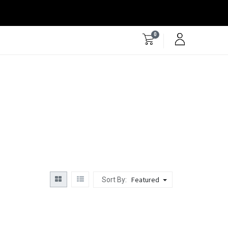
0
Featured
Sort By: