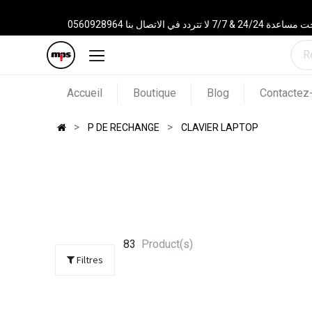
 الاتصال بنا 0560928964
Accueil
Boutique
Blog
Contactez
P DE RECHANGE
CLAVIER LAPTOP
83
Product(s)
Filtres