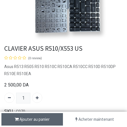
CLAVIER ASUS R510/X553 US
(0 review)
Asus R513 R505 R510 R510C R510CA R510CC R510D R510DP
R510E R510EA
2 500,00
DA
SKU :
C070
Brand:
ASUS
Ajouter au panier
Acheter maintenant