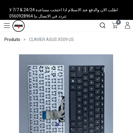
اطلب الان والدفع عند الاستلام اذا احتجت مساعدة 24/24 & 7/7 لا
تتردد في الاتصال بنا 0560928964
0
Produits
CLAVIER ASUS X509 US