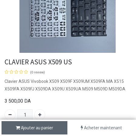
CLAVIER ASUS X509 US
(0 review)
Clavier ASUS Vivobook X509 X509F X509UM X509FA MA X515
X509FA X509FJ X509DA X509U X509UA M509 M509D M509DA
3 500,00
DA
Ajouter au panier
Acheter maintenant
SKU :
C070