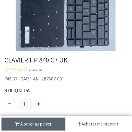
CLAVIER HP 840 G7 UK
(0 review)
745 G7 - GAR 1 AN - L87607-001
8 000,00
DA
SKU :
C072
Ajouter au panier
Acheter maintenant
Brand:
HP