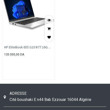
HP EliteBook 655 G10 R77 16G
512G
135 000,00
DA
ADRESSE
Cité boushaki E n44
Bab Ezzouar
16044
Algérie