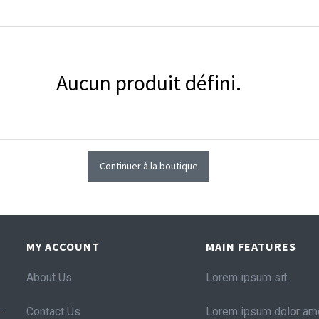
Aucun produit défini.
Continuer à la boutique
MY ACCOUNT
MAIN FEATURES
About Us
Lorem ipsum sit
Contact Us
Lorem ipsum dolor am