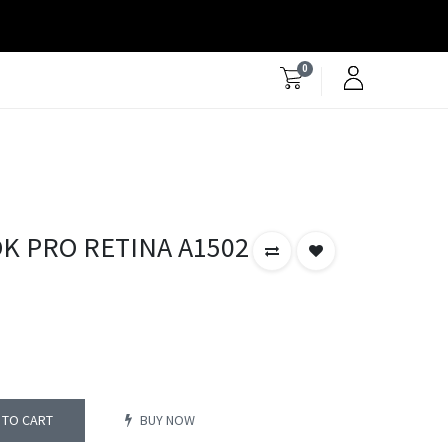
0
K PRO RETINA A1502
 TO CART
BUY NOW