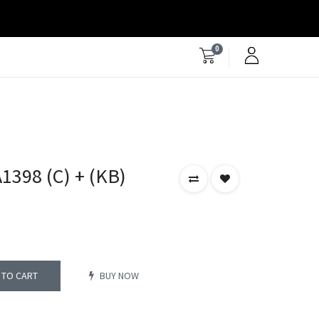
0
398 (C) + (KB)
 TO CART
BUY NOW